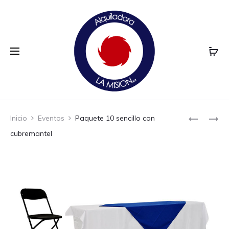
Prod
FUNDA
PAQUETE
Inicio
Eventos
Paquete 10 sencillo con
PARA
10
navi
cubremantel
MAMPAR
SENCILLO
DE
CON
ANDAMIO
CAMINO