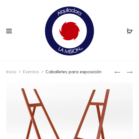
Prod
ATRIL
GRADA
Inicio
Eventos
Caballetes para exposición
DE
PARA
navi
MADERA
50
CUALQUI
PERSONA
MODELO