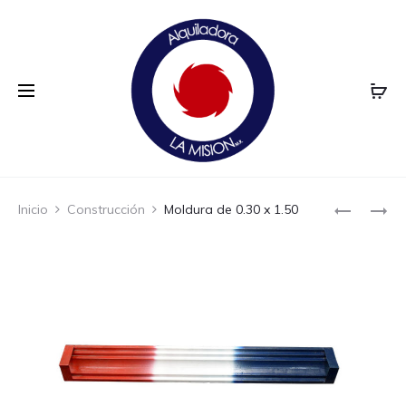
Prod
MOLDURA
MOLDURA
Inicio
Construcción
Moldura de 0.30 x 1.50
DE
DE
navi
0.20
0.30
X
X
1.50
3