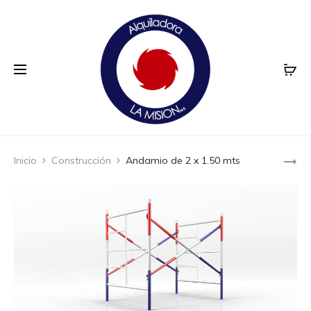
Pro
ANDAMIO
Inicio
Construcción
Andamio de 2 x 1.50 mts
DE
nav
1.50
X
1.50
MTS