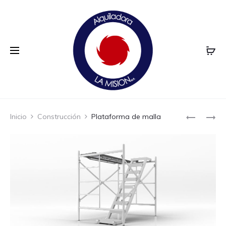
Prod
ESTABILI
PLATAFO
Inicio
Construcción
Plataforma de malla
PARA
METÁLICA
navi
ANDAMIO
(JUEGO
DE
4)