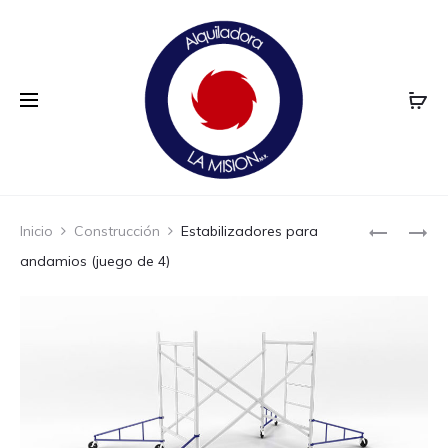
Prod
ESCALER
PLATAFO
Inicio
Construcción
Estabilizadores para
INTERIOR
DE
navi
andamios (juego de 4)
PARA
MALLA
ANDAMIO