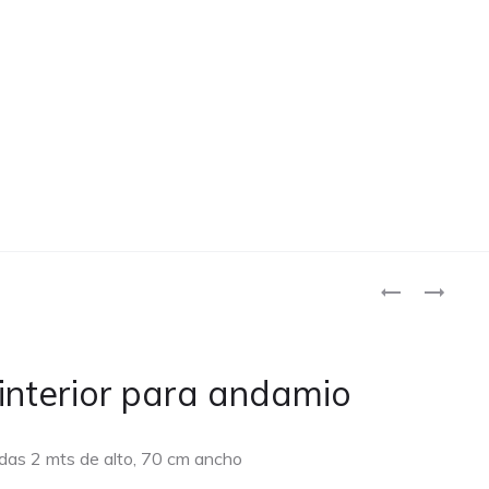
Produ
ELEVADOR
ESTABILIZA
PARA
PARA
naviga
ANDAMIO
ANDAMIOS
(JUEGO
interior para andamio
DE
4)
das 2 mts de alto, 70 cm ancho