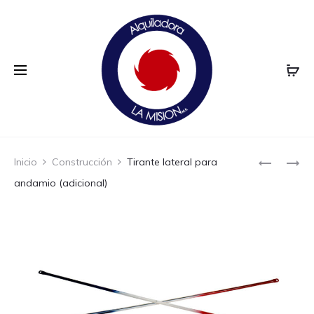
Prod
RUEDAS
CERCHAS
Inicio
Construcción
Tirante lateral para
(4)
navi
andamio (adicional)
(INCLUYE
SOPORTE
SOLO
EN
RENTA)